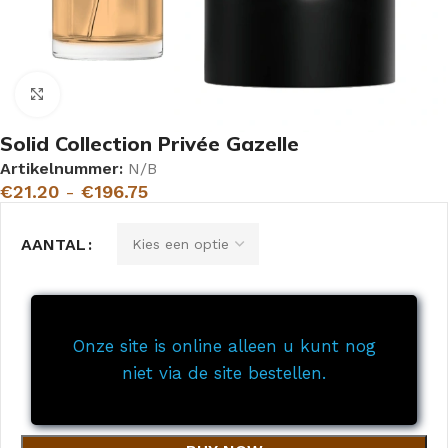
Click to enlarge
Solid Collection Privée Gazelle
Artikelnummer:
N/B
€
21.20
-
€
196.75
AANTAL
Onze site is online alleen u kunt nog
niet via de site bestellen.