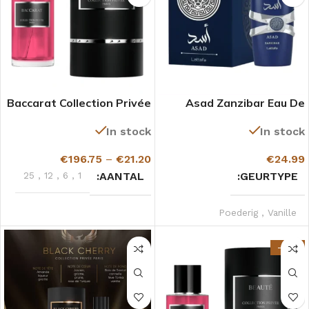
Baccarat Collection Privée
Asad Zanzibar Eau De
Gazelle
Parfum
In stock
In stock
€
196.75
–
€
21.20
€
24.99
25
,
12
,
6
,
1
AANTAL
GEURTYPE
Poederig
,
Vanille
-27%
Lattafa
MERKEN
Unisex
VOOR WIE