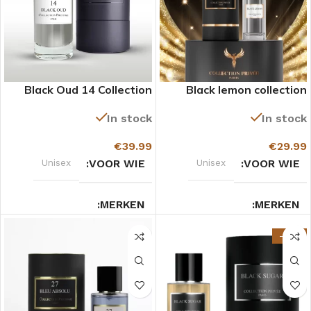
Black Oud 14 Collection
Black lemon collection
Prestige
privée paris
In stock
In stock
€
39.99
€
29.99
Unisex
VOOR WIE
Unisex
VOOR WIE
MERKEN
MERKEN
-27%
Collection Prestige
Collection privée
Vanille
GEURTYPE
Fris
GEURTYPE