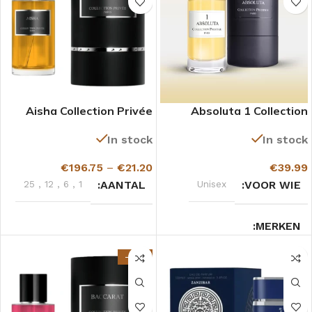
Aisha Collection Privée
Absoluta 1 Collection
Gazelle
Prestige
In stock
In stock
€
196.75
–
€
21.20
€
39.99
25
,
12
,
6
,
1
AANTAL
Unisex
VOOR WIE
MERKEN
-27%
Collection Prestige
Houtachtig
GEURTYPE