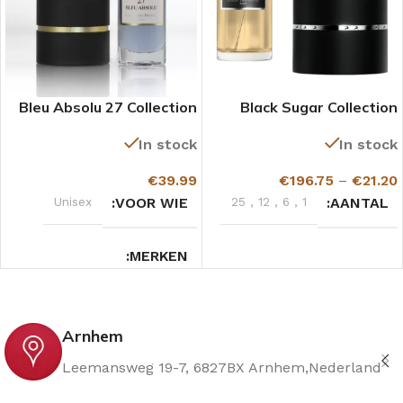
Bleu Absolu 27 Collection
Black Sugar Collection
Prestige
Privée Gazelle
In stock
In stock
€
39.99
€
196.75
–
€
21.20
Unisex
VOOR WIE
25
,
12
,
6
,
1
AANTAL
MERKEN
Collection Prestige
Arnhem
GEURTYPE
Leemansweg 19-7, 6827BX Arnhem,Nederland
Oriëntaalse Noten