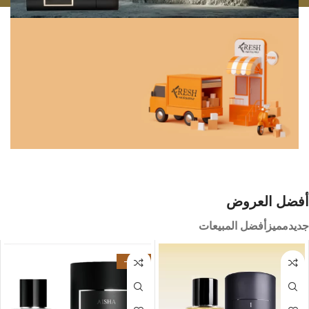
Maison Élixir
مجموعة من الروائح بألوان
العواطف لاكتشافها
عرض المزيد
Fresh Hairsupply
أفضل العروض
أفضل تاجر جملة لتصفيف الشعر
جديد
مميز
أفضل المبيعات
-27%