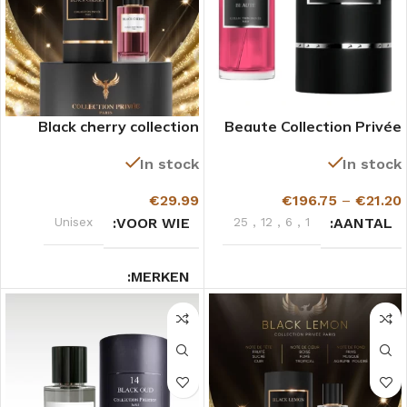
Black cherry collection
Beaute Collection Privée
privée paris
Gazelle
In stock
In stock
€
29.99
€
196.75
–
€
21.20
Unisex
VOOR WIE
25
,
12
,
6
,
1
AANTAL
MERKEN
Collection privée
Vanille
GEURTYPE