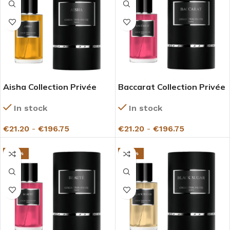
Aisha Collection Privée
Baccarat Collection Privée
Gazelle
Gazelle
In stock
In stock
€
21.20
-
€
196.75
€
21.20
-
€
196.75
-27%
-27%