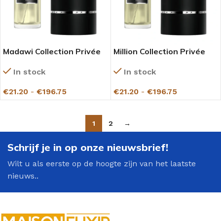
Madawi Collection Privée
Million Collection Privée
Gazelle
Gazelle
In stock
In stock
€
21.20
-
€
196.75
€
21.20
-
€
196.75
1
2
→
Schrijf je in op onze nieuwsbrief!
Wilt u als eerste op de hoogte zijn van het laatste
nieuws..