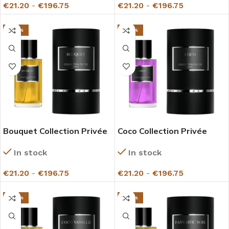
€
21.20
-
€
196.75
€
21.20
-
€
196.75
-27%
-27%
Bouquet Collection Privée
Coco Collection Privée
Gazelle
Gazelle
In stock
In stock
€
21.20
-
€
196.75
€
21.20
-
€
196.75
-27%
-27%