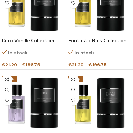
Coco Vanille Collection
Fantastic Bois Collection
Privée Gazelle
Privée Gazelle
In stock
In stock
€
21.20
-
€
196.75
€
21.20
-
€
196.75
-27%
-27%