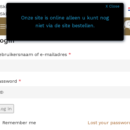
Skip to navigation
X Close
Skip to main content
Onze site is online alleen u kunt nog
niet via de site bestellen.
ogin
ebruikersnaam of e-mailadres
*
assword
*
Log in
Remember me
Lost your passwor