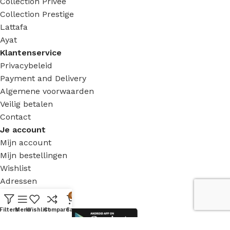
Collection Priveé
Collection Prestige
Lattafa
Ayat
Klantenservice
Privacybeleid
Payment and Delivery
Algemene voorwaarden
Veilig betalen
Contact
Je account
Mijn account
Mijn bestellingen
Wishlist
Adressen
Available On:
0
Filters
Menu
Wishlist
Compare
Cart